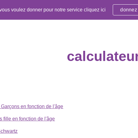
 vous voulez donner pour notre service cliquez ici
donnez
ip to main content
Skip to navigat
calculateu
e Garçons en fonction de l'âge
s fille en fonction de l'âge
Schwartz