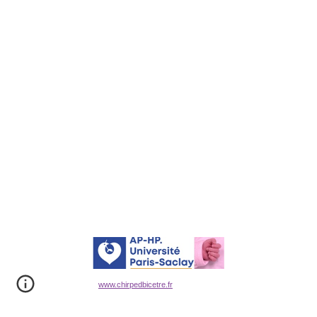
www.chirpedbicetre.fr