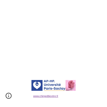
www.chirpedbicetre.fr