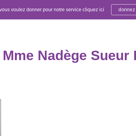
 vous voulez donner pour notre service cliquez ici
donnez
ip to main content
Skip to navigat
Mme Nadège Sueur 