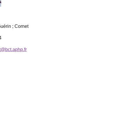
uérin ; Cornet
4
@bct.aphp.fr