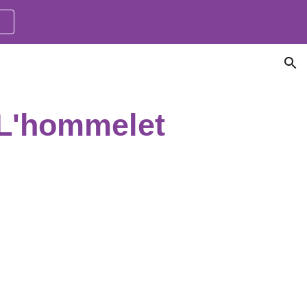
ion
L'hommelet