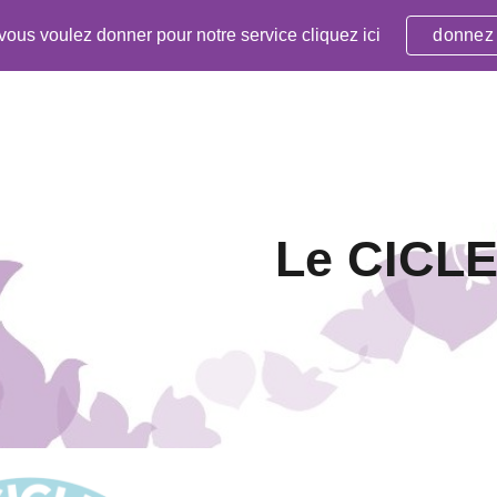
 vous voulez donner pour notre service cliquez ici
donnez
ip to main content
Skip to navigat
Le CICL