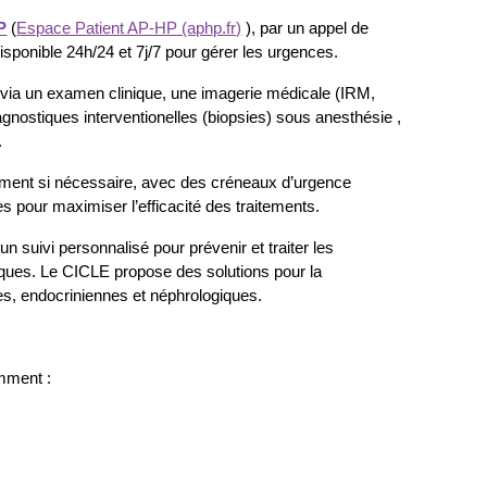
P
(
Espace Patient AP-HP (aphp.fr)
)
, par un appel de
isponible 24h/24 et 7j/7 pour gérer les urgences.
de via un examen clinique, une imagerie médicale (IRM,
gnostiques interventionelles (biopsies) sous anesthésie ,
.
ement si nécessaire, avec des créneaux d’urgence
s pour maximiser l’efficacité des traitements.
un suivi personnalisé pour prévenir et traiter les
giques. Le CICLE propose des solutions pour la
ues, endocriniennes et néphrologiques.
mment :