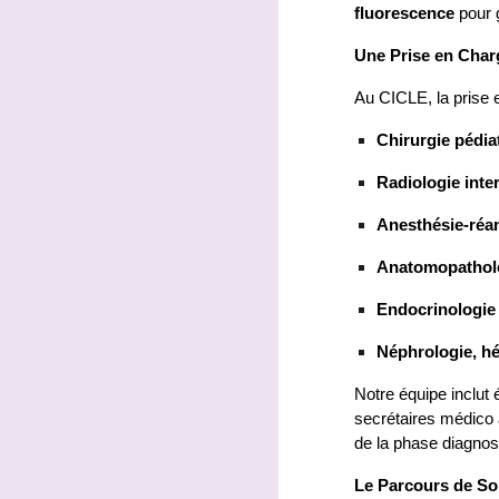
fluorescence
pour g
Une Prise en Charg
Au CICLE, la prise 
Chirurgie pédia
Radiologie inte
Anesthésie-réa
Anatomopatholo
Endocrinologie 
Néphrologie, hép
Notre équipe inclu
secrétaires médico 
de la phase diagnos
Le Parcours de So