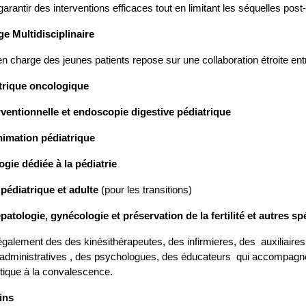
arantir des interventions efficaces tout en limitant les séquelles post
e Multidisciplinaire
en charge des jeunes patients repose sur une collaboration étroite en
trique oncologique
rventionnelle et endoscopie digestive pédiatrique
nimation pédiatrique
gie dédiée à la pédiatrie
pédiatrique et adulte
(pour les transitions)
atologie, gynécologie et préservation de la fertilité et autres spé
t également des
des kinésithérapeutes, des
infirmieres, des auxiliaire
administratives , des psychologues, des éducateurs qui accompagnent 
tique à la convalescence.
ins