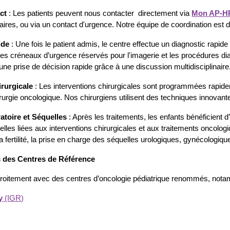
ct
: Les patients peuvent nous contacter directement via
Mon AP-H
ires, ou via un contact d'urgence. Notre équipe de coordination est d
ide
: Une fois le patient admis, le centre effectue un diagnostic rapi
es créneaux d’urgence réservés pour l'imagerie et les procédures dia
une prise de décision rapide grâce à une discussion multidisciplinaire
irurgicale
: Les interventions chirurgicales sont programmées rapid
rurgie oncologique. Nos chirurgiens utilisent des techniques innovante
atoire et Séquelles
: Après les traitements, les enfants bénéficient d’
elles liées aux interventions chirurgicales et aux traitements oncolo
a fertilité, la prise en charge des séquelles urologiques, gynécologiq
c des Centres de Référence
troitement avec des centres d’oncologie pédiatrique renommés, nota
y
(IGR)