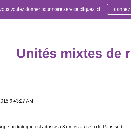
 vous voulez donner pour notre service cliquez ici
donnez
ip to main content
Skip to navigat
Unités mixtes de 
 2015 9:43:27 AM
urgie pédiatrique est adossé à 3 unités au sein de Paris sud :