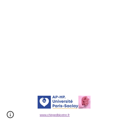
www.chirpedbicetre.fr